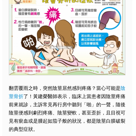
翻雲覆雨之時，突然陰莖居然感到疼痛？當心可能是
陰
莖骨折
了！黃建榮醫師表示，臨床上當患者因陰莖疼痛
前來就診，主訴常見再行房中聽到「啪」的一聲，隨後
陰莖便感到劇烈疼痛、陰莖變軟，甚至歪折，且目視可
見有瘀血或是腫起如茄子般的狀況，都是陰莖白膜破裂
的典型症狀。