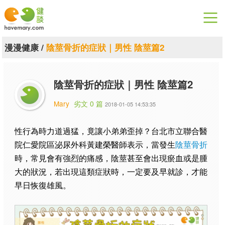
漫漫健康
漫漫健康
/
陰莖骨折的症狀｜男性 陰莖篇2
健康論談
陰莖骨折的症狀｜男性 陰莖篇2
關於健談
Mary
劣文 0 篇
2018-01-05 14:53:35
聯絡我們
性行為時力道過猛，竟讓小弟弟歪掉？台北市立聯合醫
下載專區
院仁愛院區泌尿外科黃建榮醫師表示，當發生
陰莖骨折
時，常見會有強烈的痛感，陰莖甚至會出現瘀血或是腫
大的狀況，若出現這類症狀時，一定要及早就診，才能
早日恢復雄風。