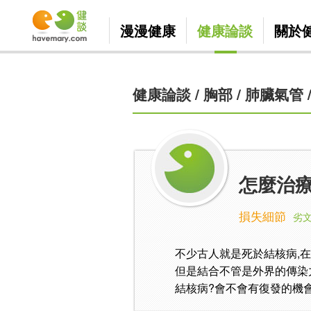
漫漫健康
健康論談
關於
健康論談
/
胸部
/
肺臟氣管
怎麼治療
損失細節
劣文
不少古人就是死於結核病,
但是結合不管是外界的傳染
結核病?會不會有復發的機會