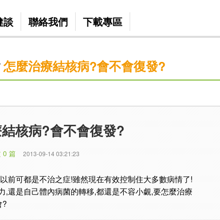
健談
聯絡我們
下載專區
怎麼治療結核病?會不會復發?
/
結核病?會不會復發?
 0 篇
2013-09-14 03:21:23
在以前可都是不治之症!雖然現在有效控制住大多數病情了!
力,還是自己體內病菌的轉移,都還是不容小覷,要怎麼治療
?