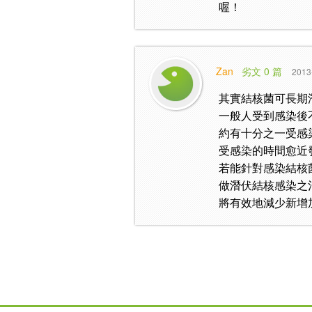
喔！
Zan
劣文 0 篇
2013
其實結核菌可長期
一般人受到感染後
約有十分之一受感
受感染的時間愈近
若能針對感染結核
做潛伏結核感染之
將有效地減少新增