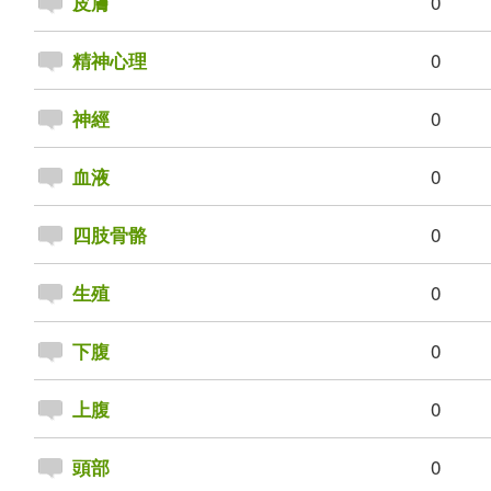
0
皮膚
0
精神心理
0
神經
0
血液
0
四肢骨骼
0
生殖
0
下腹
0
上腹
0
頭部