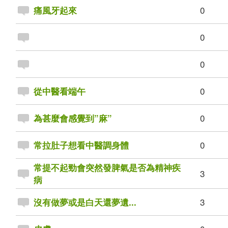
0
痛風牙起來
0
0
0
從中醫看端午
0
為甚麼會感覺到”麻”
0
常拉肚子想看中醫調身體
常提不起勁會突然發脾氣是否為精神疾
3
病
3
沒有做夢或是白天還夢遺...