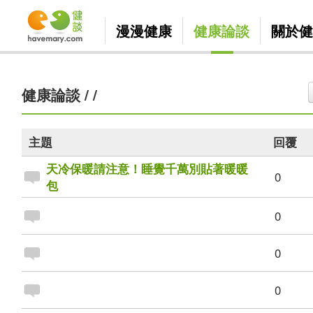
漫漫健康
健康論談
關於健
健康論談
/
/
主題
回覆
天冷保暖請注意！睡覺千萬別貼著暖暖
0
包
0
0
0