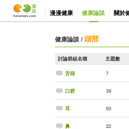
漫漫健康
健康論談
關於
頭部
健康論談
/
討論群組名稱
主題數
7
舌頭
39
口腔
50
耳
22
鼻