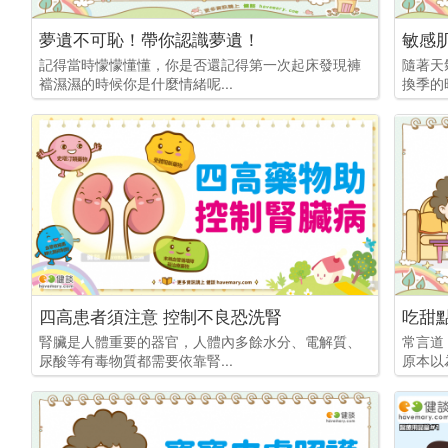
夢遺不可恥！帶你認識夢遺！
記得當時懞懞懂懂，你是否還記得第一次起床發現褲
隨著天
襠濕濕的時候你是什麼情緒呢...
換季的
四高患者須注意 控制不良恐洗腎
腎臟是人體重要的器官，人體內多餘水分、電解質、
常言道
尿酸等有毒物質都需要依靠腎...
原本以