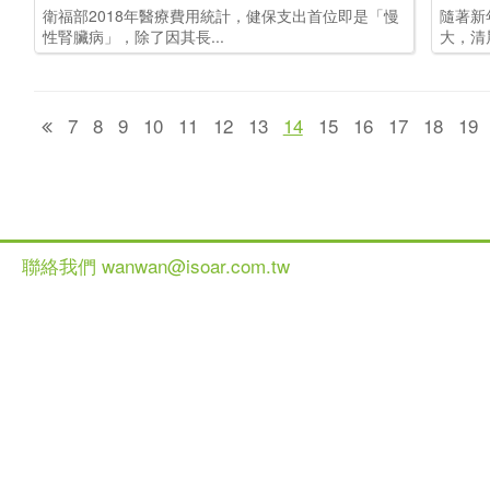
衛福部2018年醫療費用統計，健保支出首位即是「慢
隨著新
性腎臟病」，除了因其長...
大，清
7
8
9
10
11
12
13
14
15
16
17
18
19
聯絡我們 wanwan@isoar.com.tw
健談網 2013 All Ri