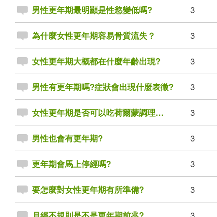
3
男性更年期最明顯是性慾變低嗎?
3
為什麼女性更年期容易骨質流失？
3
女性更年期大概都在什麼年齡出現?
3
男性有更年期嗎?症狀會出現什麼表徵?
3
女性更年期是否可以吃荷爾蒙調理…
3
男性也會有更年期?
3
更年期會馬上停經嗎?
3
要怎麼對女性更年期有所準備?
3
月經不規則是不是更年期前兆?