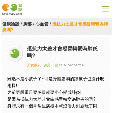
漫漫健康
健康論談
/
胸部
/
心血管
/
抵抗力太差才會感冒轉變為肺
炎嗎?
健康論談
關於健談
抵抗力太差才會感冒轉變為肺炎
嗎?
聯絡我們
天女散花
劣文 0 篇
2013-10-06 06:07:34
下載專區
雖然不是小孩子了~可是身體虛弱的跟孩子也沒什麼
兩樣!
之前更嚴重只要感冒就要小心變成肺炎!
是因為抵抗力太差才會由感冒轉變為肺炎的嗎?
身體只有一個常常生病根本就沒活力到處玩了阿!