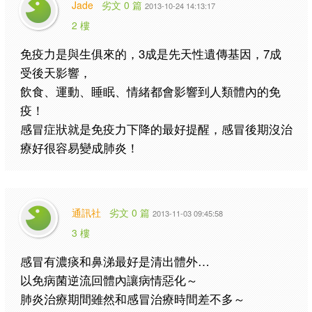
Jade
劣文 0 篇
2013-10-24 14:13:17
2 樓
免疫力是與生俱來的，3成是先天性遺傳基因，7成
受後天影響，
飲食、運動、睡眠、情緒都會影響到人類體內的免
疫！
感冒症狀就是免疫力下降的最好提醒，感冒後期沒治
療好很容易變成肺炎！
通訊社
劣文 0 篇
2013-11-03 09:45:58
3 樓
感冒有濃痰和鼻涕最好是清出體外…
以免病菌逆流回體內讓病情惡化～
肺炎治療期間雖然和感冒治療時間差不多～