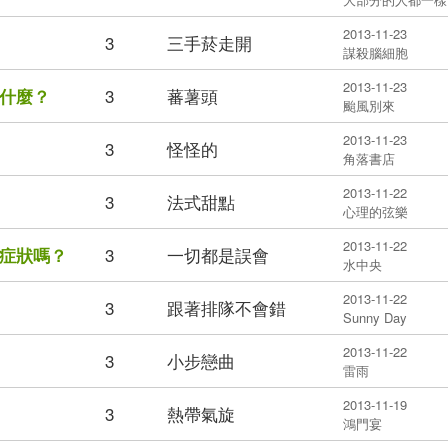
2013-11-23
3
三手菸走開
謀殺腦細胞
2013-11-23
3
蕃薯頭
什麼？
颱風別來
2013-11-23
3
怪怪的
角落書店
2013-11-22
3
法式甜點
心理的弦樂
2013-11-22
3
一切都是誤會
症狀嗎？
水中央
2013-11-22
3
跟著排隊不會錯
Sunny Day
2013-11-22
3
小步戀曲
雷雨
2013-11-19
3
熱帶氣旋
鴻門宴