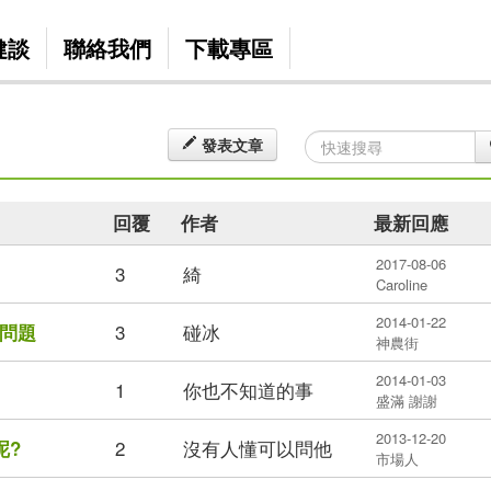
健談
聯絡我們
下載專區
發表文章
回覆
作者
最新回應
2017-08-06
3
綺
Caroline
2014-01-22
3
碰冰
問題
神農街
2014-01-03
1
你也不知道的事
盛滿 謝謝
2013-12-20
2
沒有人懂可以問他
呢?
市場人