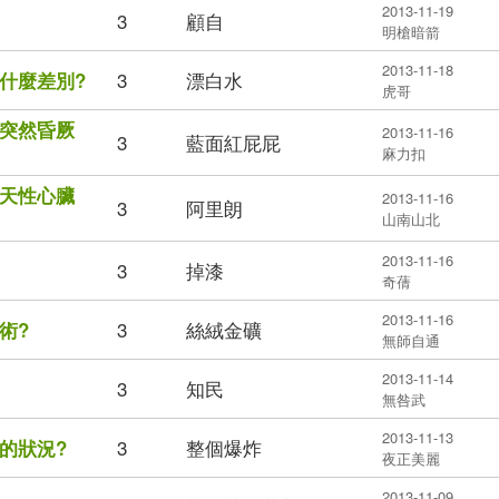
2013-11-19
3
顧自
明槍暗箭
2013-11-18
3
漂白水
什麼差別?
虎哥
突然昏厥
2013-11-16
3
藍面紅屁屁
麻力扣
天性心臟
2013-11-16
3
阿里朗
山南山北
2013-11-16
3
掉漆
奇蒨
2013-11-16
3
絲絨金礦
術?
無師自通
2013-11-14
3
知民
無咎武
2013-11-13
3
整個爆炸
的狀況?
夜正美麗
2013-11-09