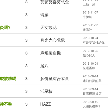
3
莫驚莫喜莫想念
三點一刻
2013-11-07
3
瑪糜
牛脾氣
2013-11-03
3
天女散花
炎嗎?
通訊社
2013-10-24
3
月光光心慌慌
不是要我打給你
2013-10-22
3
麻煩製造機
傷心的人
2013-10-01
3
居八
松運團練
2013-09-14
3
多份量綜合零食
麼族群嗎
迷幻如夢的美
2013-09-14
3
活星核
超高檔雜貨店
2013-09-10
3
HAZZ
律不整
天賜良機嗎?