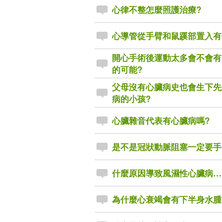
心律不整怎麼照護治療?
心導管從手臂和鼠蹊部置入有
開心手術後運動太多會不會有
的可能?
父母沒有心臟病史也會生下先
病的小孩?
心臟雜音代表有心臟病嗎?
是不是冠狀動脈阻塞一定要手
什麼原因導致風濕性心臟病…
為什麼心衰竭會有下半身水腫