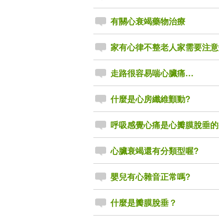
有關心衰竭藥物治療
家有心律不整老人家需要注意
走路很容易喘心臟痛…
什麼是心房纖維顫動?
呼吸感覺心痛是心瓣膜脫垂的
心臟衰竭還有分類型喔?
嬰兒有心雜音正常嗎?
什麼是瓣膜脫垂？