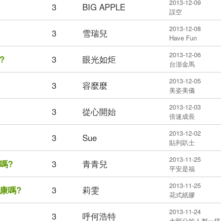
2013-12-09
3
BIG APPLE
誤空
2013-12-08
3
雪瑞兒
Have Fun
2013-12-06
3
眼光如炬
?
台澎金馬
2013-12-05
3
容麼麼
美姿美儀
2013-12-03
3
從心開始
倍速成長
2013-12-02
3
Sue
貼列趴士
2013-11-25
3
青青兒
嗎?
平安是福
2013-11-25
3
莉雯
康嗎?
花式紙膠
2013-11-24
3
呼何浩特
大部分的人都一樣