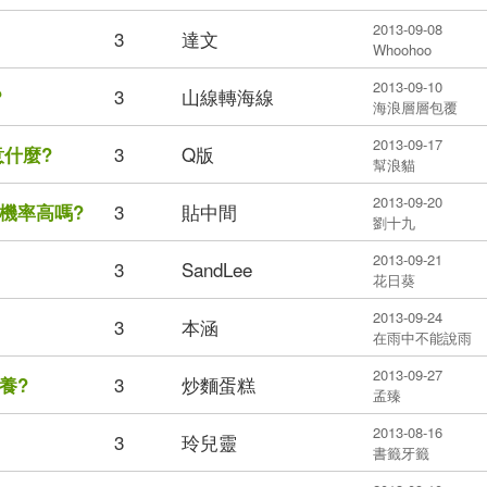
2013-09-08
3
達文
Whoohoo
2013-09-10
3
山線轉海線
?
海浪層層包覆
2013-09-17
3
Q版
意什麼?
幫浪貓
2013-09-20
3
貼中間
機率高嗎?
劉十九
2013-09-21
3
SandLee
花日葵
2013-09-24
3
本涵
在雨中不能說雨
2013-09-27
3
炒麵蛋糕
養?
孟臻
2013-08-16
3
玲兒靈
書籤牙籤