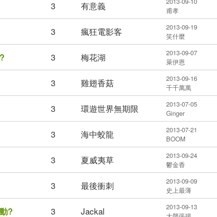
2013-09-10
3
有意義
甫孝
2013-09-19
3
瘋狂電影客
笑什麼
2013-09-07
3
梅花湖
?
萊伊恩
2013-09-16
3
雞翅香菇
千千萬萬
2013-07-05
3
環遊世界無期限
Ginger
2013-07-21
3
海中蛟龍
BOOM
2013-09-24
3
夏威夷草
鬱金香
2013-09-09
3
最後衝刺
史上最薄
2013-09-13
3
Jackal
動?
大聲張揚