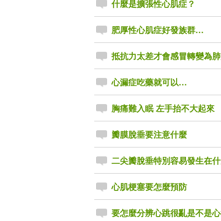
什麼是擴張性心肌症？
肥厚性心肌症好發族群…
抵抗力太差才會感冒轉變為肺
心漏症吃藥就可以…
胸痛難入眠 左手抬不大起來
瓣膜脫垂要注意什麼
二尖瓣脫垂特別容易發生在什
心肌梗塞要怎麼預防
要怎麼分辨心跳很亂是不是心