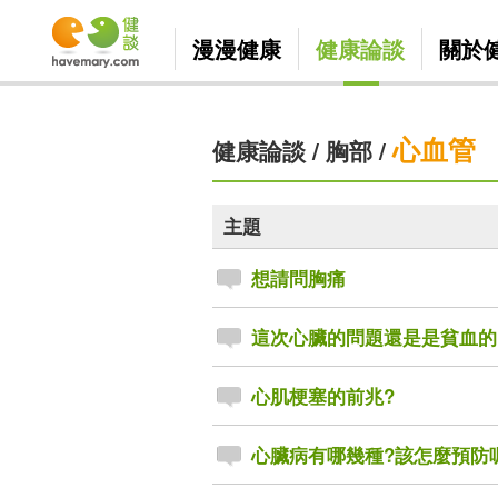
漫漫健康
健康論談
關於
心血管
健康論談
/
胸部
/
主題
想請問胸痛
這次心臟的問題還是是貧血的
心肌梗塞的前兆?
心臟病有哪幾種?該怎麼預防