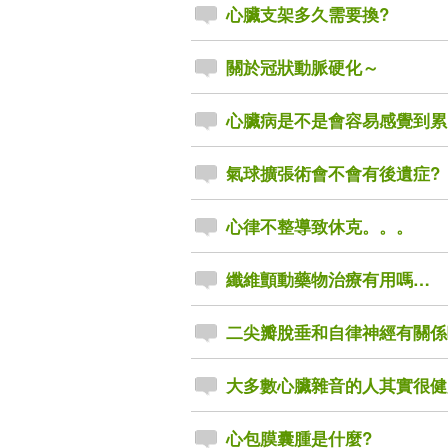
心臟支架多久需要換?
關於冠狀動脈硬化～
心臟病是不是會容易感覺到累
氣球擴張術會不會有後遺症?
心律不整導致休克。。。
纖維顫動藥物治療有用嗎…
二尖瓣脫垂和自律神經有關係
大多數心臟雜音的人其實很健
心包膜囊腫是什麼?