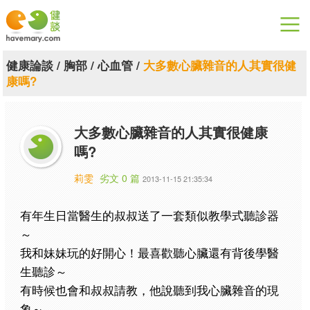
漫漫健康
健康論談
/
胸部
/
心血管
/
大多數心臟雜音的人其實很健
康嗎?
健康論談
關於健談
大多數心臟雜音的人其實很健康
嗎?
聯絡我們
莉雯
劣文 0 篇
2013-11-15 21:35:34
下載專區
有年生日當醫生的叔叔送了一套類似教學式聽診器
～
我和妹妹玩的好開心！最喜歡聽心臟還有背後學醫
生聽診～
有時候也會和叔叔請教，他說聽到我心臟雜音的現
象～