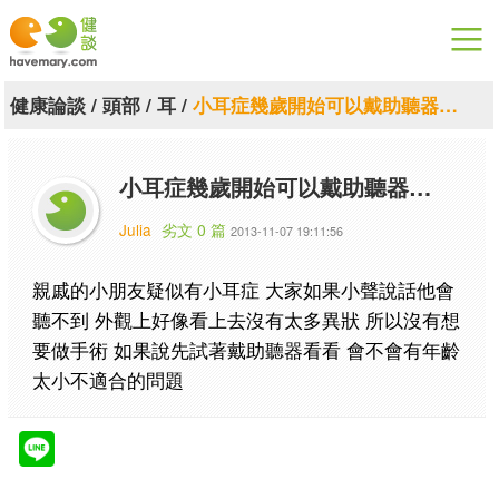
漫漫健康
健康論談
/
頭部
/
耳
/
小耳症幾歲開始可以戴助聽器…
健康論談
小耳症幾歲開始可以戴助聽器…
關於健談
Julia
劣文 0 篇
2013-11-07 19:11:56
聯絡我們
親戚的小朋友疑似有小耳症 大家如果小聲說話他會
下載專區
聽不到 外觀上好像看上去沒有太多異狀 所以沒有想
要做手術 如果說先試著戴助聽器看看 會不會有年齡
太小不適合的問題