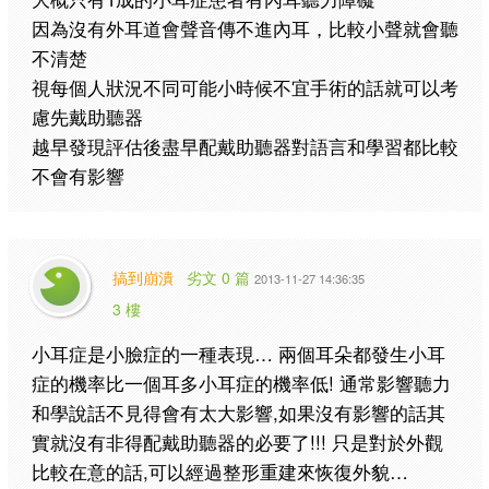
因為沒有外耳道會聲音傳不進內耳，比較小聲就會聽
不清楚
視每個人狀況不同可能小時候不宜手術的話就可以考
慮先戴助聽器
越早發現評估後盡早配戴助聽器對語言和學習都比較
不會有影響
搞到崩潰
劣文 0 篇
2013-11-27 14:36:35
3 樓
小耳症是小臉症的一種表現… 兩個耳朵都發生小耳
症的機率比一個耳多小耳症的機率低! 通常影響聽力
和學說話不見得會有太大影響,如果沒有影響的話其
實就沒有非得配戴助聽器的必要了!!! 只是對於外觀
比較在意的話,可以經過整形重建來恢復外貌…