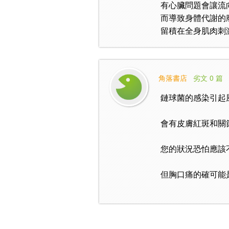
有心臟問題會讓流
而導致身體代謝的
留積在全身肌肉刺
角落書店
劣文 0 篇
鏈球菌的感染引起
會有皮膚紅斑和關
您的狀況恐怕應該
但胸口痛的確可能