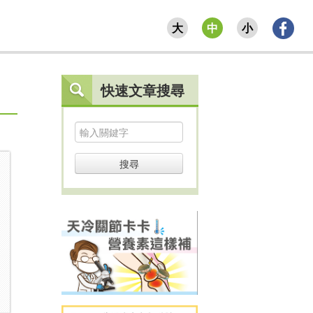
大
中
小
快速文章搜尋
搜尋