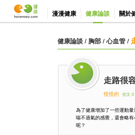
漫漫健康
健康論談
關於
健康論談
/
胸部
/
心血管
/
走路很
怪怪的
劣文 0
為了健康增加了一些運動量
喘不過氣的感覺，還會略有
呢？