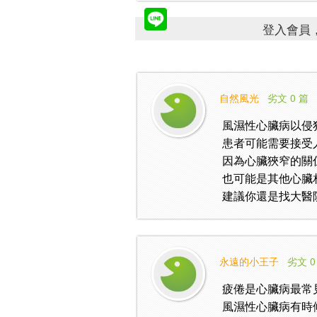
登入會員，
自然風光
劣文 0 篇
風濕性心臟病以侵
患者可能需要接受
因為心臟狹窄的關
也可能是其他心臟
建議你還是找大醫
永遠的小王子
劣文 0
疲倦是心臟病最常
風濕性心臟病有時