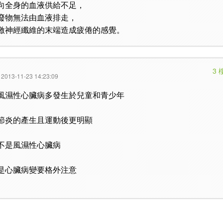
向全身的血液供給不足，
廢物無法由血液排走，
激神經纖維的末端造成疲倦的感覺。
3 
2013-11-23 14:23:09
風濕性心臟病多發生於兒童和青少年
節炎的產生且運動後更明顯
不是風濕性心臟病
是心臟病變要格外注意