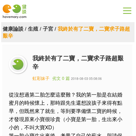
漫漫健康
健康論談
/
生殖
/
子宮
/
我終於有了二寶，二寶求子路超
艱辛
健康論談
關於健談
我終於有了二寶，二寶求子路超艱
辛
聯絡我們
虹彩妹子
劣文 0 篇
2018-08-03 05:08:06
下載專區
從沒想過第二胎怎麼這麼難？我的第一胎是在結婚
蜜月的時候懷上，那時跟先生還想說孩子來得有點
早，但既然來了就生，等到要準備懷二寶的時候，
才發現原來小寶很珍貴（小寶是第一胎，生出來小
小的，不叫大寶XD）
第一胎小寶生出來後，考量了自己的薪水，與請保