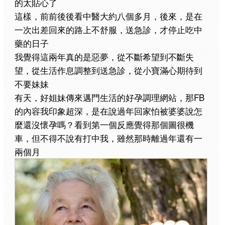
的太貼心了
這樣，前前後後看中醫大約八個多月，後來，是在
一次出差回來的路上不舒服，送急診，才停止吃中
藥的日子
我覺得這兩年真的是惡夢，從不斷希望到不斷失
望，從生活作息調整到送急診，從小寶滿心期待到
不要妹妹
有天，好姐妹傳來邁門生活的好孕調理網站，那FB
的內容我印象超深，是在說過年回家怕被婆婆說怎
麼還沒懷孕嗎？看到第一個反應覺得那個圖很機
車，但不得不說有打中我，雖然那時離過年還有一
兩個月