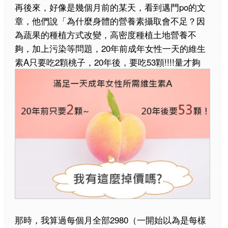
再後來，好像是幾個月前的某天，看到邁門po的文
章，他們說「為什麼身體的營養素攝取會不足？因
為蔬果的種植方式改變，高密度種植土地營養不
夠，加上污染等問題，20年前成年女性一天的維生
素A只要吃2顆桃子，20年後，要吃53顆!!!!量才夠
那時，我算過每個月全部2980（一開始以為是每樣