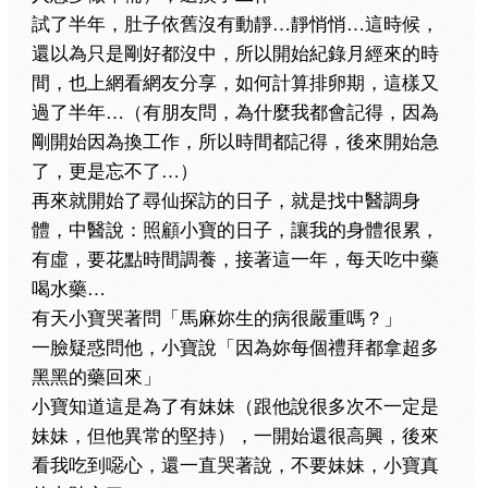
試了半年，肚子依舊沒有動靜…靜悄悄…這時候，
還以為只是剛好都沒中，所以開始紀錄月經來的時
間，也上網看網友分享，如何計算排卵期，這樣又
過了半年…（有朋友問，為什麼我都會記得，因為
剛開始因為換工作，所以時間都記得，後來開始急
了，更是忘不了…）
再來就開始了尋仙探訪的日子，就是找中醫調身
體，中醫說：照顧小寶的日子，讓我的身體很累，
有虛，要花點時間調養，接著這一年，每天吃中藥
喝水藥…
有天小寶哭著問「馬麻妳生的病很嚴重嗎？」
一臉疑惑問他，小寶說「因為妳每個禮拜都拿超多
黑黑的藥回來」
小寶知道這是為了有妹妹（跟他說很多次不一定是
妹妹，但他異常的堅持），一開始還很高興，後來
看我吃到噁心，還一直哭著說，不要妹妹，小寶真