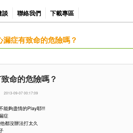
健談
聯絡我們
下載專區
心漏症有致命的危險嗎？
有致命的危險嗎？
2013-09-07 00:17:09
夠盡情的Play耶!!!
漏症
 他都沒辦法打太久
子