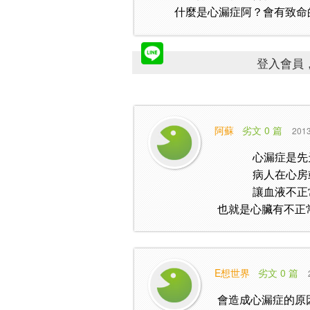
什麼是心漏症阿？會有致命
登入會員，
阿蘇
劣文 0 篇
2013
心漏症是先
病人在心房
讓血液不正
也就是心臟有不正
E想世界
劣文 0 篇
會造成心漏症的原因