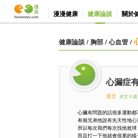
漫漫健康
健康論談
關於
健康論談
/
胸部
/
心血管
/
心漏症
達文
劣文 0 篇
心臟有問題的話很多運動都不能
有個兄弟他說有先天性地心
所以每次我們每次找他尬球
而且打一下他就會很累的樣