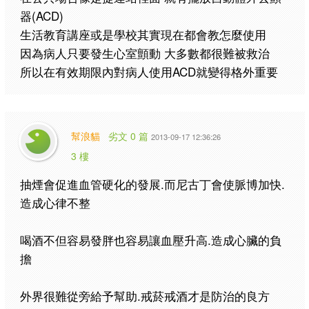
器(ACD)
生活教育講座或是學校其實現在都會教怎麼使用
因為病人只要發生心室顫動 大多數都很難被救治
所以在有效期限內對病人使用ACD就變得格外重要
幫浪貓
劣文 0 篇
2013-09-17 12:36:26
3 樓
抽煙會促進血管硬化的發展.而尼古丁會使脈博加快.
造成心律不整
喝酒不但容易發胖也容易讓血壓升高.造成心臟的負
擔
外界很難從旁給予幫助.戒菸戒酒才是防治的良方