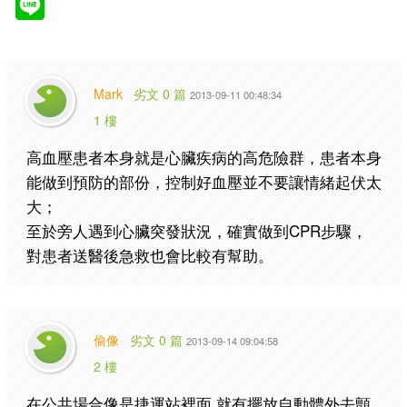
Mark
劣文 0 篇
2013-09-11 00:48:34
1 樓
高血壓患者本身就是心臟疾病的高危險群，患者本身
能做到預防的部份，控制好血壓並不要讓情緒起伏太
大；
至於旁人遇到心臟突發狀況，確實做到CPR步驟，
對患者送醫後急救也會比較有幫助。
偷像
劣文 0 篇
2013-09-14 09:04:58
2 樓
在公共場合像是捷運站裡面 就有擺放自動體外去顫