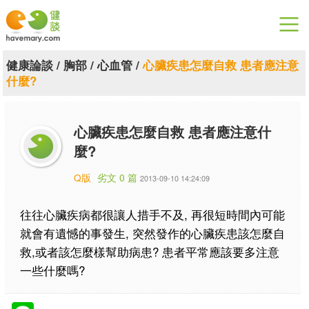
漫漫健康
健康論談
/
胸部
/
心血管
/
心臟疾患怎麼自救 患者應注意
什麼?
健康論談
關於健談
心臟疾患怎麼自救 患者應注意什
麼?
聯絡我們
Q版
劣文 0 篇
2013-09-10 14:24:09
下載專區
往往心臟疾病都很讓人措手不及, 再很短時間內可能
就會有遺憾的事發生, 突然發作的心臟疾患該怎麼自
救,或者該怎麼樣幫助病患? 患者平常應該要多注意
一些什麼嗎?