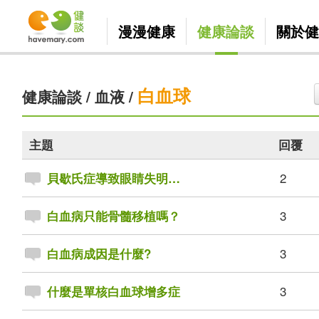
漫漫健康
健康論談
關於健
白血球
健康論談
/
血液
/
主題
回覆
2
貝歇氏症導致眼睛失明…
3
白血病只能骨髓移植嗎？
3
白血病成因是什麼?
3
什麼是單核白血球增多症