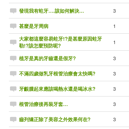
3
發現我有蛀牙….該如何解決…
1
甚麼是牙周病
大家都這麼容易蛀牙!?是甚麼原因蛀牙
1
勒!?該怎麼預防呢?
3
植牙是真的牙齒還是假牙?
3
不滿四歲做乳牙根管治療會太快嗎?
3
牙齦腫起來應該喝熱水還是喝冰水?
3
根管治療後再裝牙套…
3
齒列矯正除了美容之外效果何在?