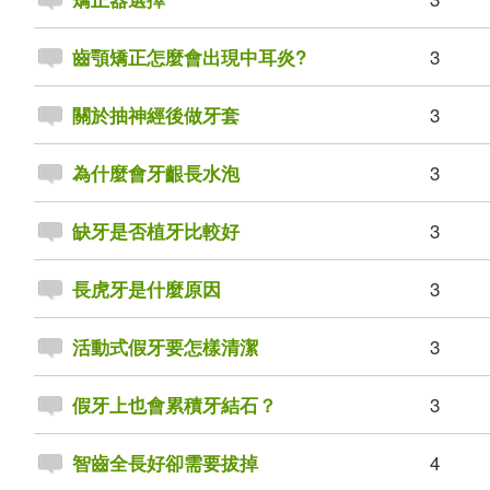
3
齒顎矯正怎麼會出現中耳炎?
3
關於抽神經後做牙套
3
為什麼會牙齦長水泡
3
缺牙是否植牙比較好
3
長虎牙是什麼原因
3
活動式假牙要怎樣清潔
3
假牙上也會累積牙結石？
4
智齒全長好卻需要拔掉