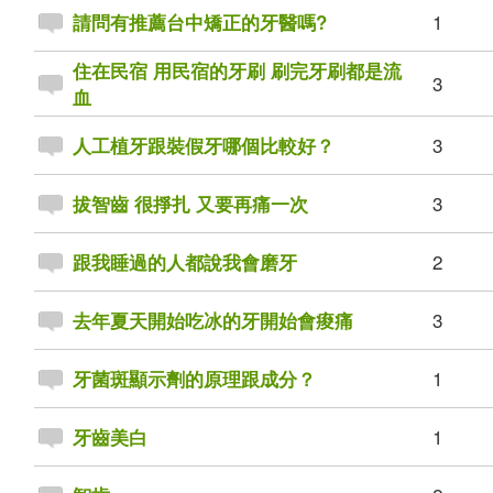
1
請問有推薦台中矯正的牙醫嗎?
住在民宿 用民宿的牙刷 刷完牙刷都是流
3
血
3
人工植牙跟裝假牙哪個比較好？
3
拔智齒 很掙扎 又要再痛一次
2
跟我睡過的人都說我會磨牙
3
去年夏天開始吃冰的牙開始會痠痛
1
牙菌斑顯示劑的原理跟成分？
1
牙齒美白