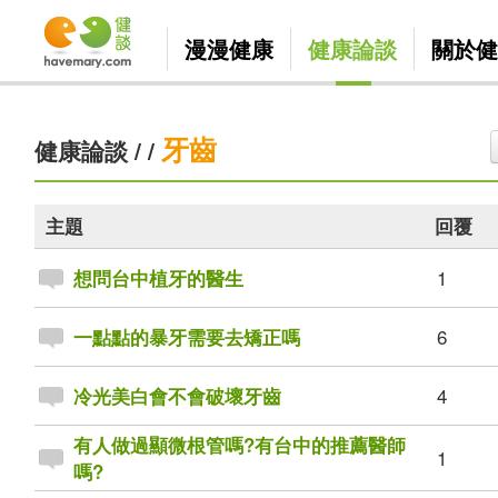
漫漫健康
健康論談
關於健
牙齒
健康論談
/
/
主題
回覆
1
想問台中植牙的醫生
6
一點點的暴牙需要去矯正嗎
4
冷光美白會不會破壞牙齒
有人做過顯微根管嗎?有台中的推薦醫師
1
嗎?