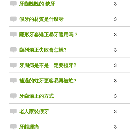
3
牙齒醜醜的 缺牙
3
假牙的材質是什麼呀
3
隱形牙套矯正暴牙適用嗎？
3
齒列矯正失敗會怎樣?
3
牙周病是不是一定要植牙?
3
補過的蛀牙更容易再被蛀?
3
牙齒矯正的方式
3
老人家裝假牙
3
牙齦腫痛