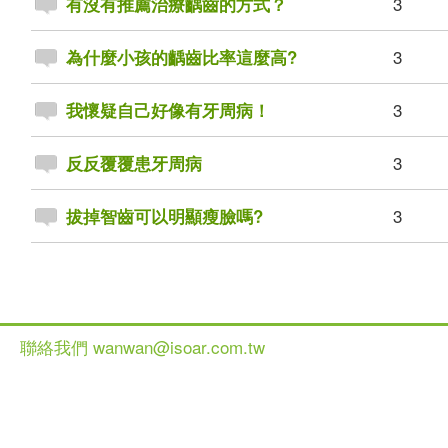
3
有沒有推薦治療齲齒的方式？
3
為什麼小孩的齲齒比率這麼高?
3
我懷疑自己好像有牙周病！
3
反反覆覆患牙周病
3
拔掉智齒可以明顯瘦臉嗎?
聯絡我們 wanwan@isoar.com.tw
健談網 2013 All Ri