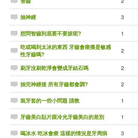
2
智齒
3
抽神經
1
想問智齒到底要不要拔呢?
吃或喝到太冰的東西 牙齒會痠痛是敏感
2
性牙齒嗎?
2
刷牙沒刷乾淨會變成牙結石嗎
2
抽完神經後 所有牙齒都會調?
1
裝牙套的一些小問題 請教
1
牙齒美白貼片跟冷光牙齒美白的差別
3
喝冰水 吃冰會痠 這樣的情況是牙周病