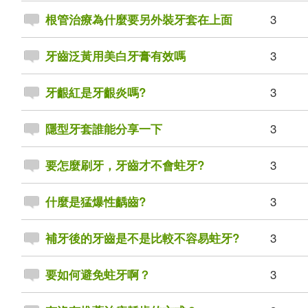
3
根管治療為什麼要另外裝牙套在上面
3
牙齒泛黃用美白牙膏有效嗎
3
牙齦紅是牙齦炎嗎?
3
隱型牙套誰能分享一下
3
要怎麼刷牙，牙齒才不會蛀牙?
3
什麼是猛爆性齲齒?
3
補牙後的牙齒是不是比較不容易蛀牙?
3
要如何避免蛀牙啊？