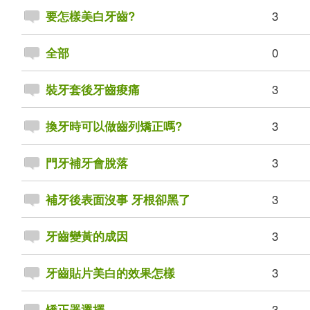
3
要怎樣美白牙齒?
0
全部
3
裝牙套後牙齒痠痛
3
換牙時可以做齒列矯正嗎?
3
門牙補牙會脫落
3
補牙後表面沒事 牙根卻黑了
3
牙齒變黃的成因
3
牙齒貼片美白的效果怎樣
3
矯正器選擇