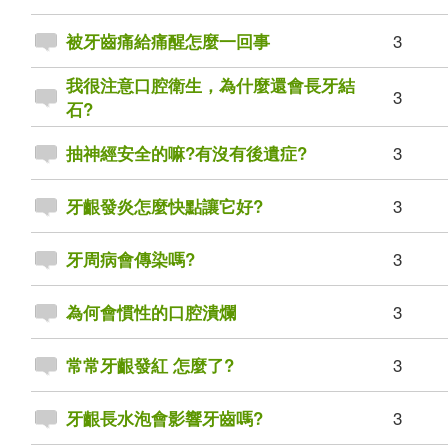
3
被牙齒痛給痛醒怎麼一回事
我很注意口腔衛生，為什麼還會長牙結
3
石?
3
抽神經安全的嘛?有沒有後遺症?
3
牙齦發炎怎麼快點讓它好?
3
牙周病會傳染嗎?
3
為何會慣性的口腔潰爛
3
常常牙齦發紅 怎麼了?
3
牙齦長水泡會影響牙齒嗎?