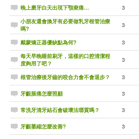
3
晚上磨牙白天出現下顎痠痛…
小朋友還會換牙有必要做乳牙根管治療
3
嗎?
3
戴蒙矯正器優缺點為何?
每天早晚睡前刷牙，這樣的口腔清潔程
3
度夠用了吧？
3
根管治療後牙齒的咬合力會不會退步？
3
牙齦脹痛怎麼照顧
3
常洗牙清牙結石會破壞法瑯質嗎？
3
牙齦萎縮怎麼改善?