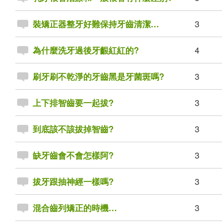
3
裝矯正器整牙好難保持牙齒清潔…
4
為什麼洗牙過後牙齦紅紅的?
3
刷牙刷不乾淨的牙齒黑是牙菌斑嗎?
3
上下排智齒要一起拔?
3
到底該不該拔掉智齒?
3
缺牙齒會不會怎樣阿?
3
拔牙跟抽神經一樣嗎?
3
混合齒列矯正的時機…