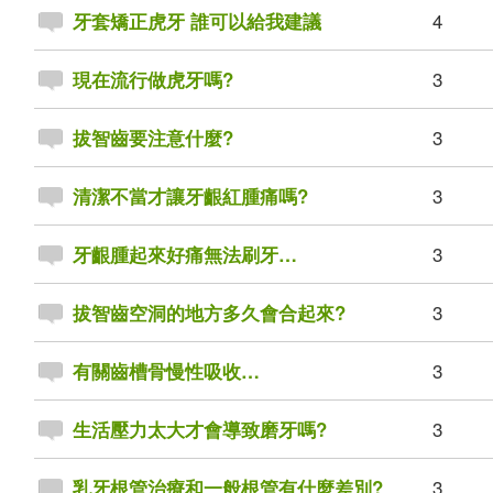
4
牙套矯正虎牙 誰可以給我建議
3
現在流行做虎牙嗎?
3
拔智齒要注意什麼?
3
清潔不當才讓牙齦紅腫痛嗎?
3
牙齦腫起來好痛無法刷牙…
3
拔智齒空洞的地方多久會合起來?
3
有關齒槽骨慢性吸收…
3
生活壓力太大才會導致磨牙嗎?
3
乳牙根管治療和一般根管有什麼差別?